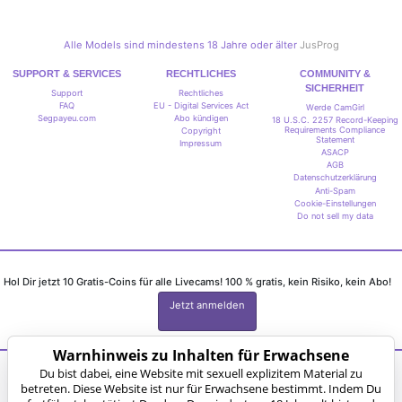
Alle Models sind mindestens 18 Jahre oder älter
JusProg
SUPPORT & SERVICES
RECHTLICHES
COMMUNITY &
SICHERHEIT
Support
Rechtliches
FAQ
EU - Digital Services Act
Werde CamGirl
Segpayeu.com
Abo kündigen
18 U.S.C. 2257 Record-Keeping
Requirements Compliance
Copyright
Statement
Impressum
ASACP
AGB
Datenschutzerklärung
Anti-Spam
Cookie-Einstellungen
Do not sell my data
Hol Dir jetzt 10 Gratis-Coins für alle Livecams! 100 % gratis, kein Risiko, kein Abo!
Jetzt anmelden
Warnhinweis zu Inhalten für Erwachsene
Du bist dabei, eine Website mit sexuell explizitem Material zu
Beschwerden und Entfernung von Inhalten
betreten. Diese Website ist nur für Erwachsene bestimmt. Indem Du